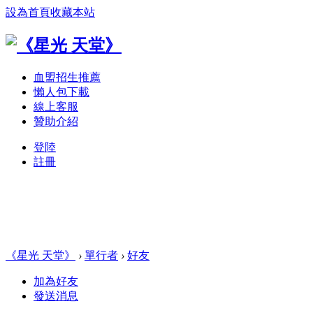
設為首頁
收藏本站
血盟招生推薦
懶人包下載
線上客服
贊助介紹
登陸
註冊
《星光 天堂》
›
單行者
›
好友
加為好友
發送消息