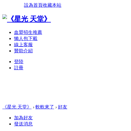
設為首頁
收藏本站
血盟招生推薦
懶人包下載
線上客服
贊助介紹
登陸
註冊
《星光 天堂》
›
軟軟來了
›
好友
加為好友
發送消息