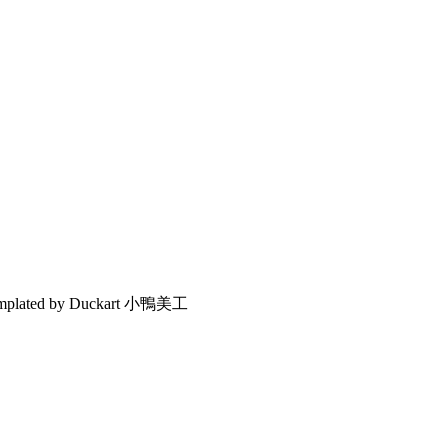
emplated by Duckart 小鴨美工