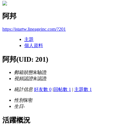
阿邦
https://istartw.lineageinc.com/?201
主題
個人資料
阿邦
(UID: 201)
郵箱狀態
未驗證
視頻認證
未認證
統計信息
好友數 0
|
回帖數 1
|
主題數 1
性別
保密
生日
-
活躍概況