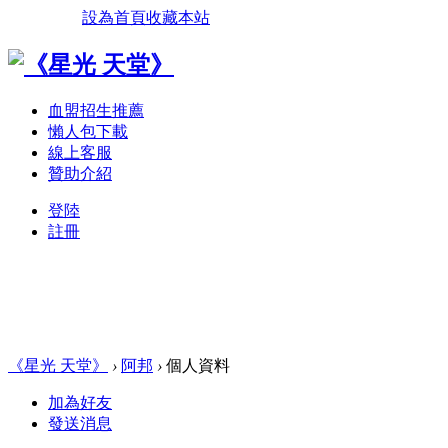
設為首頁
收藏本站
血盟招生推薦
懶人包下載
線上客服
贊助介紹
登陸
註冊
《星光 天堂》
›
阿邦
›
個人資料
加為好友
發送消息