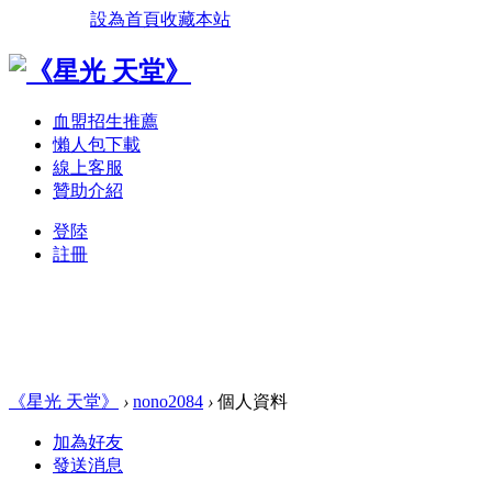
設為首頁
收藏本站
血盟招生推薦
懶人包下載
線上客服
贊助介紹
登陸
註冊
《星光 天堂》
›
nono2084
›
個人資料
加為好友
發送消息