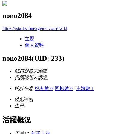
nono2084
https://istartw.lineageinc.com/?233
主題
個人資料
nono2084
(UID: 233)
郵箱狀態
未驗證
視頻認證
未認證
統計信息
好友數 0
|
回帖數 0
|
主題數 1
性別
保密
生日
-
活躍概況
用戶組
新手上路