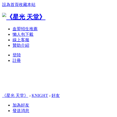
設為首頁
收藏本站
血盟招生推薦
懶人包下載
線上客服
贊助介紹
登陸
註冊
《星光 天堂》
›
KNIGHT
›
好友
加為好友
發送消息