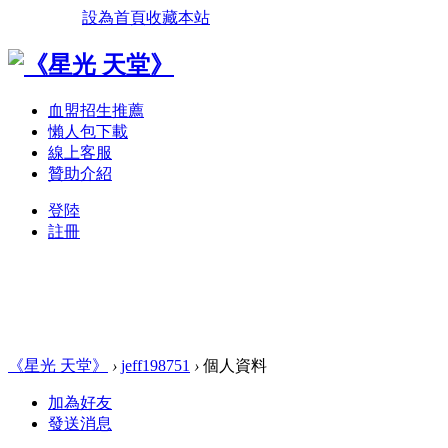
設為首頁
收藏本站
血盟招生推薦
懶人包下載
線上客服
贊助介紹
登陸
註冊
《星光 天堂》
›
jeff198751
›
個人資料
加為好友
發送消息