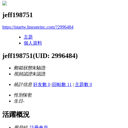
jeff198751
https://istartw.lineageinc.com/?2996484
主題
個人資料
jeff198751
(UID: 2996484)
郵箱狀態
未驗證
視頻認證
未認證
統計信息
好友數 0
|
回帖數 11
|
主題數 0
性別
保密
生日
-
活躍概況
用戶組
註冊會員