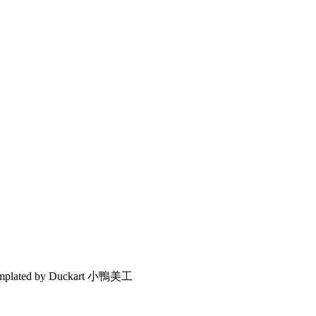
emplated by Duckart 小鴨美工