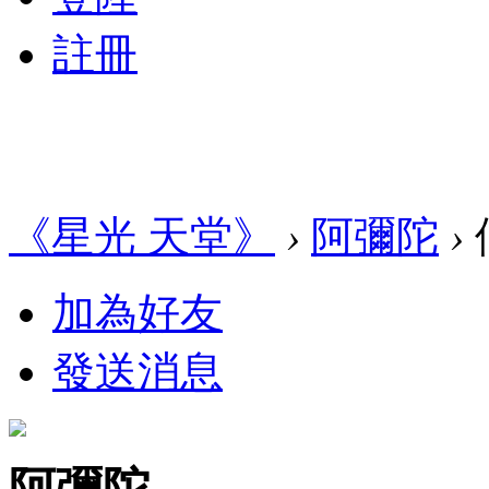
註冊
《星光 天堂》
›
阿彌陀
›
加為好友
發送消息