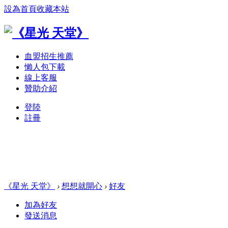
設為首頁
收藏本站
血盟招生推薦
懶人包下載
線上客服
贊助介紹
登陸
註冊
《星光 天堂》
›
想想就開心
›
好友
加為好友
發送消息