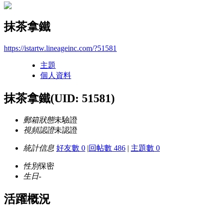
抹茶拿鐵
https://istartw.lineageinc.com/?51581
主題
個人資料
抹茶拿鐵
(UID: 51581)
郵箱狀態
未驗證
視頻認證
未認證
統計信息
好友數 0
|
回帖數 486
|
主題數 0
性別
保密
生日
-
活躍概況