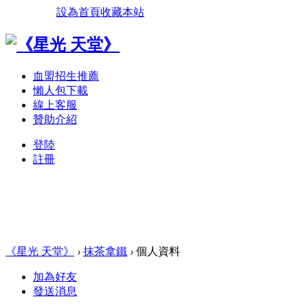
設為首頁
收藏本站
血盟招生推薦
懶人包下載
線上客服
贊助介紹
登陸
註冊
《星光 天堂》
›
抹茶拿鐵
›
個人資料
加為好友
發送消息