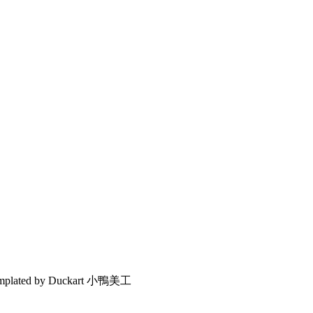
emplated by Duckart 小鴨美工