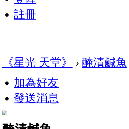
註冊
《星光 天堂》
›
醃漬鹹魚
加為好友
發送消息