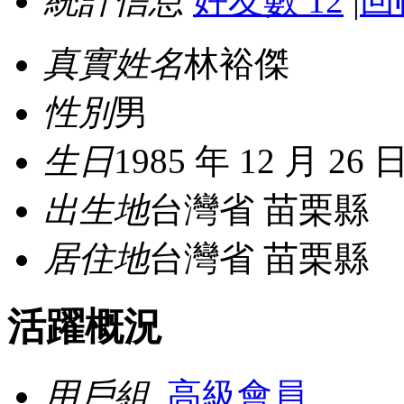
統計信息
好友數 12
|
回
真實姓名
林裕傑
性別
男
生日
1985 年 12 月 26 
出生地
台灣省 苗栗縣
居住地
台灣省 苗栗縣
活躍概況
用戶組
高級會員